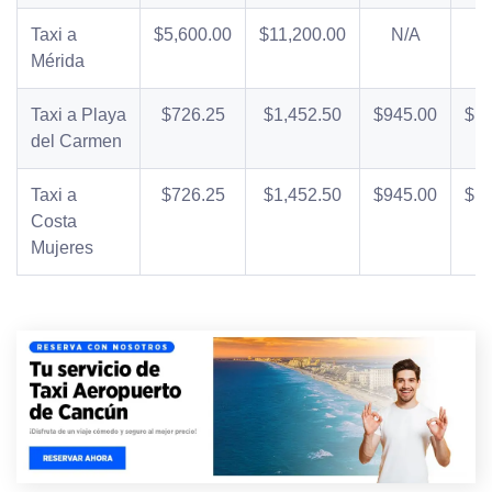
Taxi a
$5,600.00
$11,200.00
N/A
Mérida
Taxi a Playa
$726.25
$1,452.50
$945.00
$1,
del Carmen
Taxi a
$726.25
$1,452.50
$945.00
$1,
Costa
Mujeres